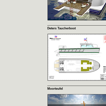
Deters Taucherboot
Moorteufel